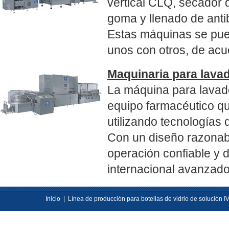
vertical CLQ, secador 
goma y llenado de anti
Estas máquinas se pue
unos con otros, de acue
Maquinaria para lavad
La máquina para lavado
equipo farmacéutico qu
utilizando tecnologías
Con un diseño razonabl
operación confiable y d
internacional avanzado
Inicio
|
Línea de producción para botellas de vidrio de solución I