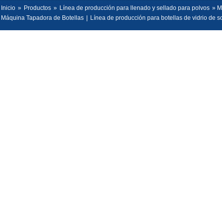
Inicio
»
Productos
»
Línea de producción para llenado y sellado para polvos
» M
Máquina Tapadora de Botellas
|
Línea de producción para botellas de vidrio de s