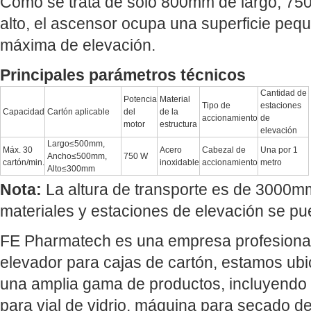
Como se trata de sólo 800mm de largo, 
alto, el ascensor ocupa una superficie pequ
máxima de elevación.
Principales parámetros técnicos
Cantidad de
Potencia
Material
Tipo de
estaciones
Capacidad
Cartón aplicable
del
de la
accionamiento
de
motor
estructura
elevación
Largo≤500mm,
Máx. 30
Acero
Cabezal de
Una por 1
Ancho≤500mm,
750 W
cartón/min.
inoxidable
accionamiento
metro
Alto≤300mm
Nota:
La altura de transporte es de 3000mm
materiales y estaciones de elevación se pu
FE Pharmatech es una empresa profesional 
elevador para cajas de cartón, estamos ub
una amplia gama de productos, incluyendo L
para vial de vidrio, máquina para secado de