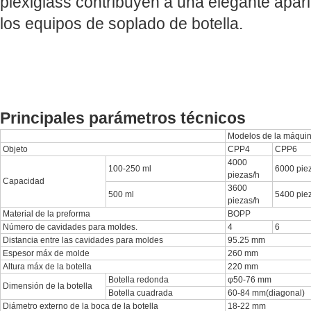
plexiglass contribuyen a una elegante aparie
los equipos de soplado de botella.
Principales parámetros técnicos
Modelos de la máqui
Objeto
CPP4
CPP6
4000
100-250 ml
6000 pie
piezas/h
Capacidad
3600
500 ml
5400 pie
piezas/h
Material de la preforma
BOPP
Número de cavidades para moldes.
4
6
Distancia entre las cavidades para moldes
95.25 mm
Espesor máx de molde
260 mm
Altura máx de la botella
220 mm
Botella redonda
φ50-76 mm
Dimensión de la botella
Botella cuadrada
60-84 mm(diagonal)
Diámetro externo de la boca de la botella
18-22 mm