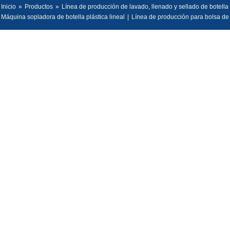
Inicio
»
Productos
»
Línea de producción de lavado, llenado y sellado de botella 
Máquina sopladora de botella plástica lineal
|
Línea de producción para bolsa de 