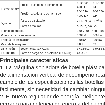
8-10 Bar
8-10 Bar
Presión baja de aire comprimido
4000 L/H
L/H
Fuente de aire
20-25 Bar
20-25 Ba
Presión alta de aire comprimido
4000 L/H
L/H
3
Parte de calefacción
20-30 ℃, 4-10 m
/h
Agua fría
3
Parte de moldeo
5-15 ℃, 3-8 m
/h
Fuente de energía
380 V, 50 Hz, tres fas
Potencia de calentamiento
160 kW
160 kW
Energía de instalación
180 kW
180 kW
Peso de la máquina
8.8 T
12.8 T
Dimensión
Set principal (LXWXH)
8X1.65X2.7
8.8X1.65
externa (m)
Parte de carga de le preforma (LXWXH)
4x3x3.7
Principales características
1. La Máquina sopladora de botella plástica
de alimentación vertical de desempeño rotat
cambio de las especificaciones las botellas
fácilmente, sin necesidad de cambiar ningu
2. El nuevo regulador de energía inteligente 
cerrado para potencia de energía del calen