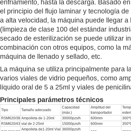
enfriamiento, hasta la descarga. Basado en
el principio del flujo laminar y tecnología de
a alta velocidad, la máquina puede llegar a 
(limpieza de clase 100 del estándar industr
secado de esterilización se puede utilizar
combinación con otros equipos, como la má
máquina de llenado y sellado, etc.
La máquina se utiliza principalmente para l
varios viales de vidrio pequeños, como ampo
líquido oral de 5 a 25ml y viales de penicili
Principales parámetros técnicos
Capacidad
Amplitud del
Temp
Tipo
Tamaño adecuado
(máx.)
transportador
ester
RSM620/38
Ampolleta de 1-20ml
30000pzs/h
600mm
300
RSM620/43
vial de 2-25ml
15000pzs/h
600mm
350
Ampolleta de1-20ml Vial
36000pzs/h