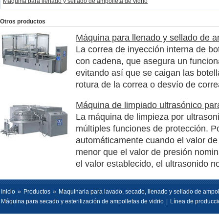
Máquina para llenado y sellado de ampolleta de vidrio
Otros productos
Máquina para llenado y sellado de am
La correa de inyección interna de bo
con cadena, que asegura un funcion
evitando así que se caigan las botel
rotura de la correa o desvío de corre
Máquina de limpiado ultrasónico par
La máquina de limpieza por ultrasoni
múltiples funciones de protección. P
automáticamente cuando el valor de 
menor que el valor de presión nomin
el valor establecido, el ultrasonido n
Inicio
»
Productos
»
Maquinaria para lavado, secado, llenado y sellado de ampol
Máquina para secado y esterilización de ampolletas de vidrio
|
Línea de producció