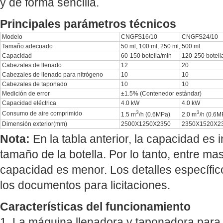
y de forma sencilla.
Principales parámetros técnicos
Modelo
CNGFS16/10
CNGFS24/10
Tamaño adecuado
50 ml, 100 ml, 250 ml, 500 ml
Capacidad
60-150 botella/min
120-250 botell
Cabezales de llenado
12
20
Cabezales de llenado para nitrógeno
10
10
Cabezales de taponado
10
10
Medición de error
±1.5% (Contenedor estándar)
Capacidad eléctrica
4.0 kW
4.0 kW
3
3
Consumo de aire comprimido
1.5 m
/h (0.6MPa)
2.0 m
/h (0.6M
Dimensión exterior(mm)
2500X1250X2350
2350X1520X2
Nota:
En la tabla anterior, la capacidad es
tamaño de la botella. Por lo tanto, entre mas
capacidad es menor. Los detalles específi
los documentos para licitaciones.
Características del funcionamiento
1. La máquina llenadora y taponadora para 