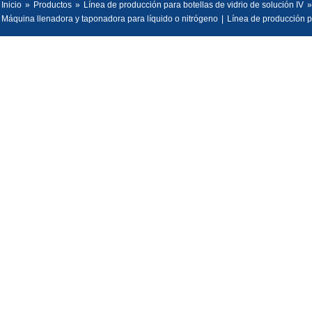
Inicio
»
Productos
»
Línea de producción para botellas de vidrio de solución IV
»
Máquina llenadora y taponadora para líquido o nitrógeno
|
Línea de producción p