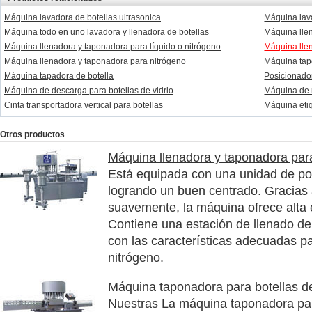
Máquina lavadora de botellas ultrasonica
Máquina lava
Máquina todo en uno lavadora y llenadora de botellas
Máquina lle
Máquina llenadora y taponadora para líquido o nitrógeno
Máquina llen
Máquina llenadora y taponadora para nitrógeno
Máquina tapo
Máquina tapadora de botella
Posicionador
Máquina de descarga para botellas de vidrio
Máquina de r
Cinta transportadora vertical para botellas
Máquina etiq
Otros productos
Máquina llenadora y taponadora par
Está equipada con una unidad de pos
logrando un buen centrado. Gracias a
suavemente, la máquina ofrece alta e
Contiene una estación de llenado d
con las características adecuadas p
nitrógeno.
Máquina taponadora para botellas de
Nuestras La máquina taponadora para